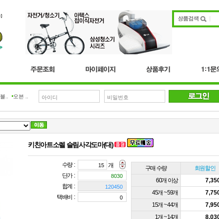
블..
오븐 ..
키친아트소렐 슬림사각도마(대)
수량 :
개
구매 수량
회원할인
단가 :
60개 이상
7,3
합계 :
45개 ~ 59개
7,7
택배비 :
15개 ~ 44개
7,9
1개 ~ 14개
8,0