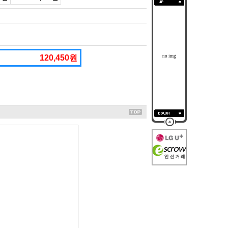
120,450원
no img