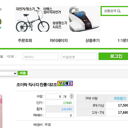
블..
오븐 ..
조이락 직사각 찬통 대2조
수량 :
개
구매 수량
회원할인
단가 :
8개 이상
17,5
합계 :
1개 ~ 7개
17,6
택배비 :
배송비 :
무료