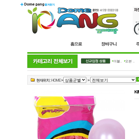
더블..
오븐 ..
현재위치 :
HOME
>
>
K