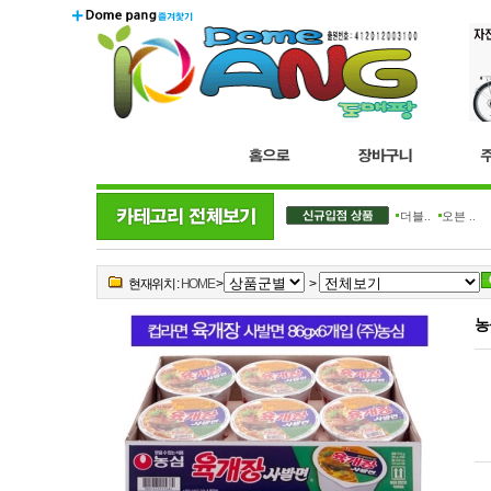
더블..
오븐 ..
현재위치 :
HOME
>
>
농