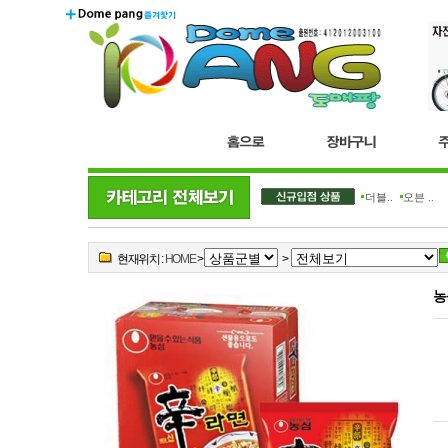
더블..
오븐 ..
현재위치 :
HOME
>
>
농