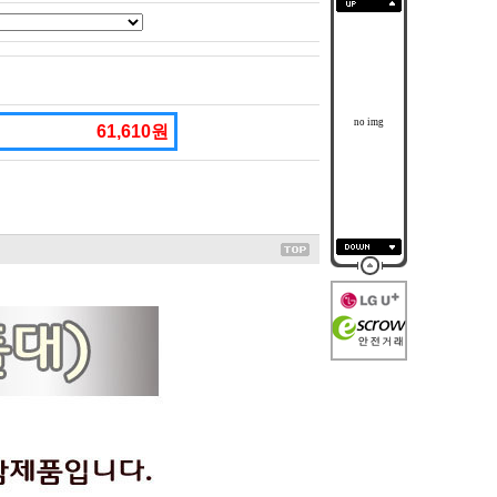
no img
61,610원