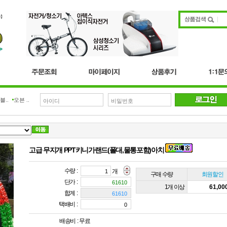
..
오븐 ..
고급 무지개 PPT키니가랜드(폴대,물통포함)아치
수량 :
개
구매 수량
회원할인
단가 :
1개 이상
61,0
합계 :
택배비 :
배송비 :
무료