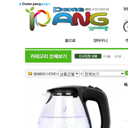
더블..
오븐 ..
현재위치 :
HOME
>
>
독