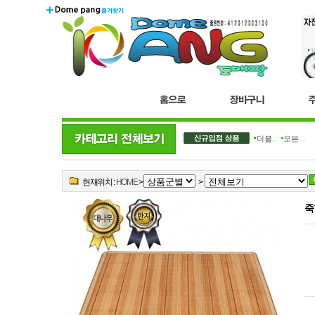
더블..
오븐 ..
현재위치 :
HOME
>
>
죽