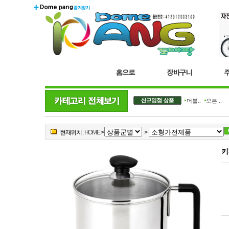
더블..
오븐 ..
현재위치 :
HOME
>
>
키