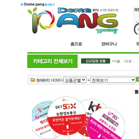
더블..
오븐 ..
현재위치 :
HOME
>
>
통