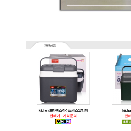
kitchen-포타맥스 아이스박스 17리터
kitc
판매가 : 가격문의
판매