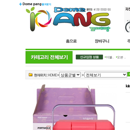
더블..
오븐 ..
현재위치 :
HOME
>
>
k