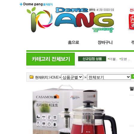
더블..
오븐 ..
현재위치 :
HOME
>
>
멀