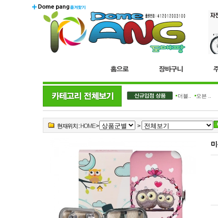
더블..
오븐 ..
현재위치 :
HOME
>
>
미