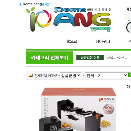
더블..
오븐 ..
현재위치 :
HOME
>
>
대