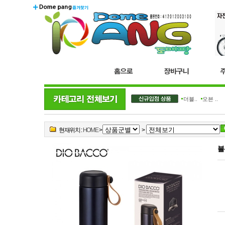
더블..
오븐 ..
현재위치 :
HOME
>
>
블