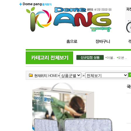
더블..
오븐 ..
현재위치 :
HOME
>
>
국