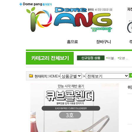
더블..
오븐 ..
현재위치 :
HOME
>
>
이