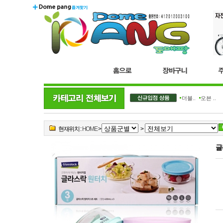
더블..
오븐 ..
현재위치 :
HOME
>
>
글