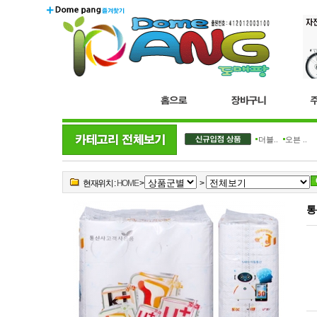
더블..
오븐 ..
현재위치 :
HOME
>
>
통