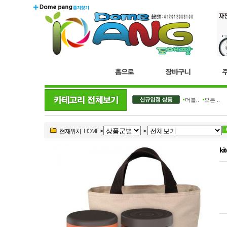
더블..
오븐 ..
현재위치 :
HOME
>
>
ki