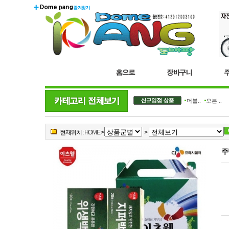
더블..
오븐 ..
현재위치 :
HOME
>
>
주