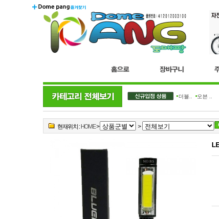
더블..
오븐 ..
현재위치 :
HOME
>
>
L