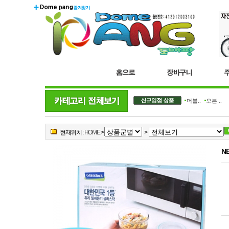
더블..
오븐 ..
현재위치 :
HOME
>
>
N