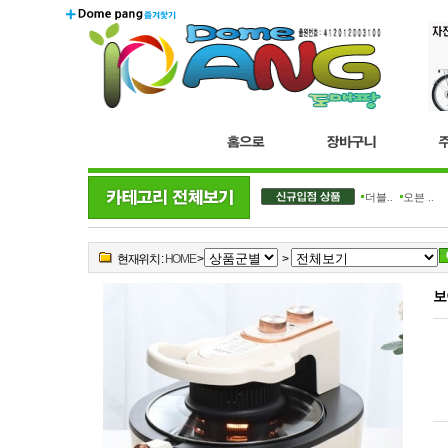
더블..
오븐 ..
현재위치 :
HOME
>
>
보