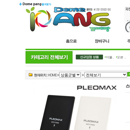
더블..
오븐 ..
현재위치 :
HOME
>
>
스