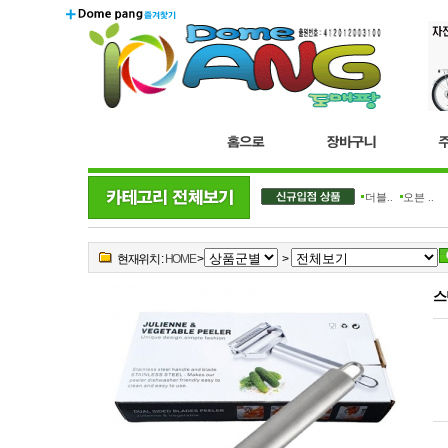
더블..
오븐 ..
현재위치 :
HOME
>
>
스