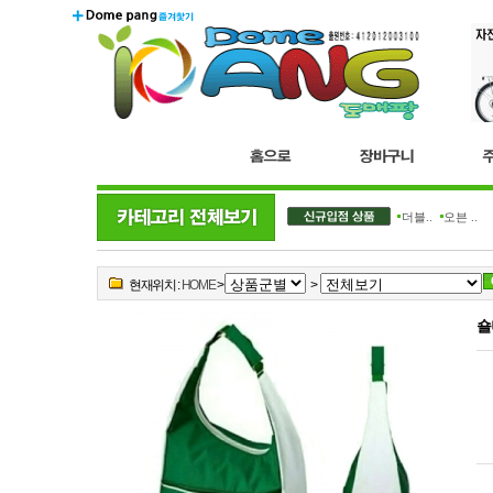
더블..
오븐 ..
현재위치 :
HOME
>
>
숄