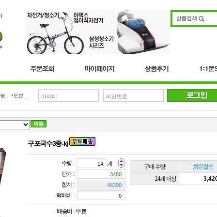
오븐 ..
구포국수3종-kj
수량 :
개
구매 수량
회원할인
단가 :
14개 이상
3,4
합계 :
택배비 :
배송비 :
무료