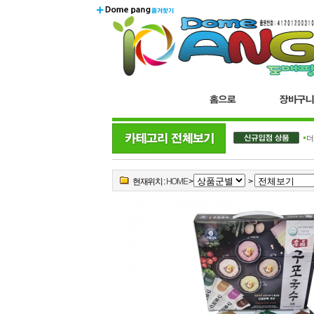
더블..
현재위치 :
HOME
>
>