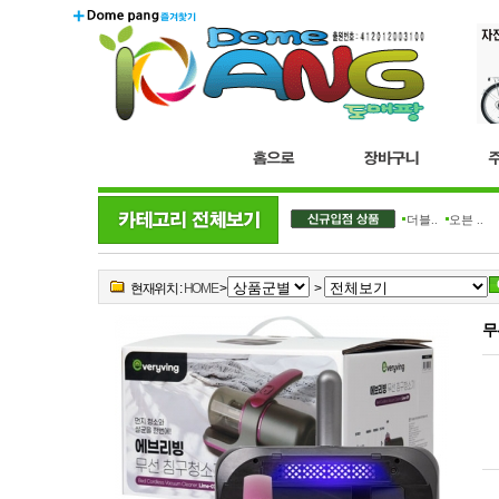
더블..
오븐 ..
현재위치 :
HOME
>
>
무