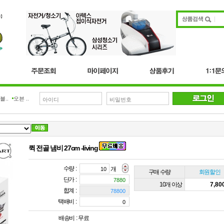
블..
오븐 ..
퀵 전골 냄비 27cm -living
수량 :
개
구매 수량
회원할인
단가 :
10개 이상
7,8
합계 :
택배비 :
배송비 :
무료