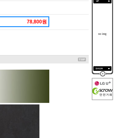
78,800원
no img