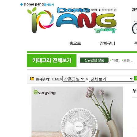
더블..
오븐 ..
현재위치 :
HOME
>
>
무