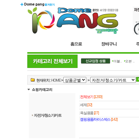
더블..
오븐 ..
현재위치 :
HOME
>
>
|
전체보기
[1200]
|
세제
[32]
|
욕실용품
[27]
자전거/청소기/카트
|
캠핑용품/아이스박스
[142]