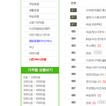
번호
주방용품
생활용품
도매팡 제품은 통신
욕실용품
결제 시스템 보완 
소형가전제품
배송 관련 FAQ
수건/양말/담요/행주
695
세금계산서 문의
자전거/청소기/카트
694
[배송 파손 문의] 
캠핑용품/아이스박스
693
주소확인
[1]
우산
692
라면/식품
완료
시즌 Hot 사은품
691
이전에 구매한 물
690
배송시작이 언제 될
689
완료되었습니다.
0원 ~ 1000원
688
1001원 ~ 2000원
문의드립니다
[1]
2001원 ~ 3000원
687
주문했는데 언제 
3001원 ~ 4000원
4001원 ~ 5000원
686
배송문의
[1]
5001원 ~ 6000원
685
6001원 ~ 7000원
완료
[1]