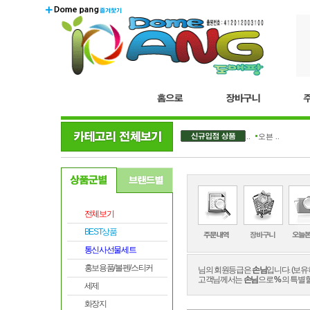
더블..
오븐 ..
전체보기
BEST상품
통신사선물세트
홍보용품/볼펜/스티커
님의 회원등급은
손님
입니다. (보
고객님께서는
손님
으로
%
의 특별
세제
화장지