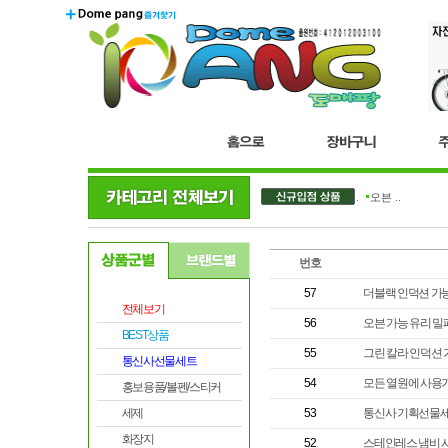
더블..
오븐 ..
번호
57
더블랙 인덕션 가
전체보기
56
오븐 가능 유리 
BEST상품
55
그린 칼라 인덕션 
통신사선물세트
54
모든 열원에 사용가
홍보용품/볼펜/스티커
세제
53
통신사 기획선물세
화장지
52
스테인레스 냄비 시