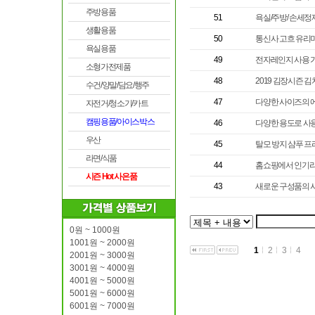
주방용품
51
욕실/주방/ 손세
생활용품
50
통신사 고흐 유리머
욕실용품
49
전자레인지 사용 가
소형가전제품
48
2019 김장시즌 
수건/양말/담요/행주
47
다양한 사이즈의 에
자전거/청소기/카트
캠핑용품/아이스박스
46
다양한 용도로 사
우산
45
탈모 방지 샴푸 프
라면/식품
44
홈쇼핑에서 인기리에
시즌 Hot 사은품
43
새로운 구성품의 
0원 ~ 1000원
1001원 ~ 2000원
1
2
3
4
2001원 ~ 3000원
3001원 ~ 4000원
4001원 ~ 5000원
5001원 ~ 6000원
6001원 ~ 7000원