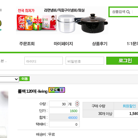
븐 ..
롤백 120매 -living
수량 :
개
구매 수량
회원할인
단가 :
30개 이상
1,5
합계 :
택배비 :
배송비 :
무료