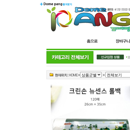
더블..
오
현재위치 :
HOME
>
>