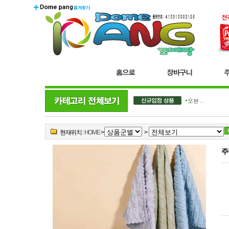
더블..
오븐 ..
현재위치 :
HOME
>
>
주