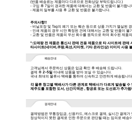
(반품 배송료는 제품마다 다르므로 전화상담 부탁드립니다.)
- 구입 후 7일이 경과한 제품에 대해서는 교환 및 반품이 불가합니
- 제품의 일부를 사용 후 교환 및 반품은 불가합니다.
주의사항!!
- 비닐포장 및 Tag의 폐기 또는 훼손 등으로 상품 가치가 멸실된
- 인쇄 제품의 경우 시안 확정된 건에 대해서는 교환 및 반품이 불
- 교환 및 반품은 제품의 우선 회수를 원칙으로 하며 회수된 제품의
*:도매팡 전 제품은 통신사 판매 전용 제품으로 타 사이트에 판매
타사이트(네이버,쿠팡,옥션,지마켓, 기타 온라인상) 이미지 사용 
고객님께서 주문하신 상품은 입금 확인 후 배송해 드립니다.
결제 후
2~5일
이내에 상품을 받아 보실 수 있습니다.
국내 최대의 물류사 택배를 통하여 신속하고 안전하게 배송됩니다
각 물류 창고별 택배사가 다른 관계로 택배사가 다르게 발송될 수
제주도를 포함한 도서, 산간지역은 , 항공료 또는 도선료가 추가됩
결제방법은 무통장입금, 신용카드, 에스크로 결제, 실시간 결제가
정상적이지 못한 결제로 인한 주문으로 판단될 때는 임의로 배송이