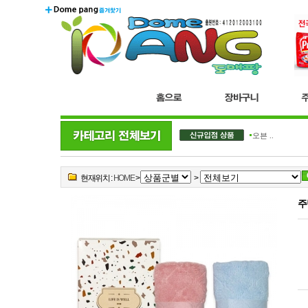
더블..
오븐 ..
현재위치 :
HOME
>
>
주