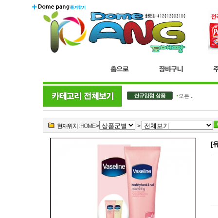
더블..
오븐 ..
현재위치 :
HOME
>
>
[