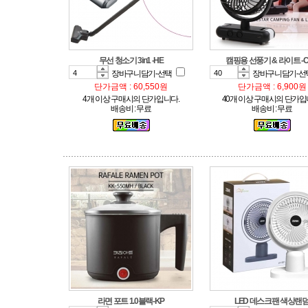
무선 청소기 3in1 -HE
캠핑용 선풍기 & 라이트 -C
장바구니담기-선택
장바구니담기-선
단가금액 : 60,550원
단가금액 : 6,900원
4개 이상 구매시의 단가입니다.
40개 이상 구매시의 단가입
배송비 : 무료
배송비 : 무료
라면 포트 1.0블랙-KP
LED 데스크팬 색상랜