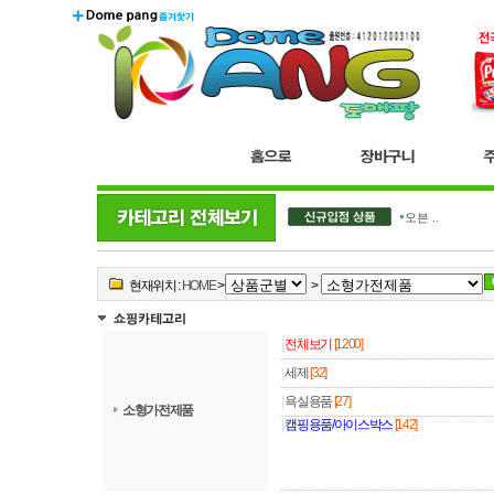
더블..
오븐 ..
현재위치 :
HOME
>
>
|
전체보기
[1200]
|
세제
[32]
|
욕실용품
[27]
소형가전제품
|
캠핑용품/아이스박스
[142]