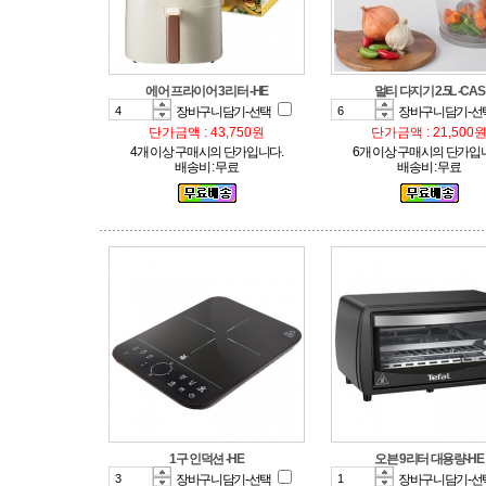
에어 프라이어 3리터 -HE
멀티 다지기 2.5L -CAS
장바구니담기-선택
장바구니담기-선
단가금액 : 43,750원
단가금액 : 21,500
4개 이상 구매시의 단가입니다.
6개 이상 구매시의 단가입
배송비 : 무료
배송비 : 무료
1구 인덕션 -HE
오븐 9리터 대용량-HE
장바구니담기-선택
장바구니담기-선