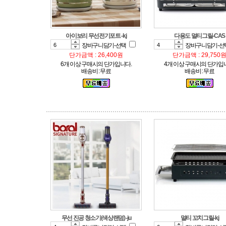
아이보리 무선전기포트 -kj
다용도 멀티그릴-CAS
장바구니담기-선택
장바구니담기-선
단가금액 : 26,400원
단가금액 : 29,750
6개 이상 구매시의 단가입니다.
4개 이상 구매시의 단가입
배송비 : 무료
배송비 : 무료
무선 진공 청소기(색상랜덤) -ju
멀티 꼬치그릴-kj