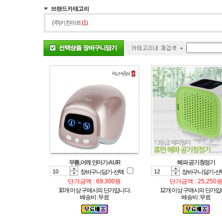
(주)키친아트
(1)
무릎,어깨 안마기-AUR
헤파 공기청정기
장바구니담기-선택
장바구니담기-선
단가금액 : 69,300원
단가금액 : 25,250
10개 이상 구매시의 단가입니다.
12개 이상 구매시의 단가입
배송비 : 무료
배송비 : 무료