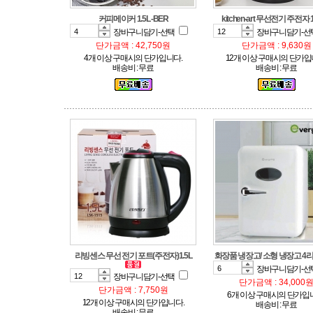
커피메이커 1.5L -BER
kitchen-art 무선전기 주전자 1
장바구니담기-선택
장바구니담기-선
단가금액 : 42,750원
단가금액 : 9,630원
4개 이상 구매시의 단가입니다.
12개 이상 구매시의 단가입
배송비 : 무료
배송비 : 무료
리빙센스 무선 전기 포트(주전자)1.5L
화장품 냉장고/ 소형 냉장고 4리
장바구니담기-선
장바구니담기-선택
단가금액 : 34,000
단가금액 : 7,750원
6개 이상 구매시의 단가입
12개 이상 구매시의 단가입니다.
배송비 : 무료
배송비 : 무료