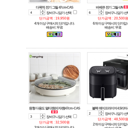
다목적 전기 그릴 47cm-CAS
바베큐 전기 그릴-UN
장바구니담기-선택
장바구니담기-선
단가금액 : 19,950원
단가금액 : 20,500
4개 이상 구매시의 단가입니다.
6개 이상 구매시의 단가입
배송비 : 무료
배송비 : 무료
원형 다용도 멀티팬(피자팬)47cm -CAS
블랙 에어프라이어 4.5리터-li
장바구니담기-선
장바구니담기-선택
단가금액 : 48,500
단가금액 : 32,500원
2개 이상 구매시의 단가입
3개 이상 구매시의 단가입니다.