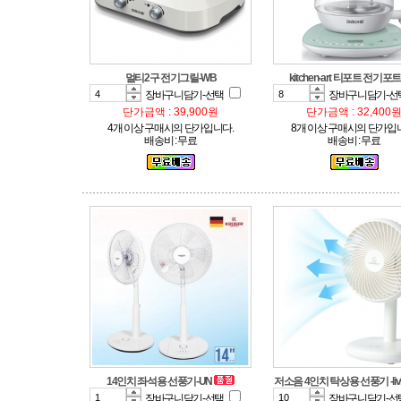
멀티2구 전기그릴-WB
kitchen-art 티포트 전기포
장바구니담기-선택
장바구니담기-선
단가금액 : 39,900원
단가금액 : 32,400
4개 이상 구매시의 단가입니다.
8개 이상 구매시의 단가입
배송비 : 무료
배송비 : 무료
14인치 좌석용 선풍기-UN
저소음 4인치 탁상용 선풍기 -livi
장바구니담기-선택
장바구니담기-선