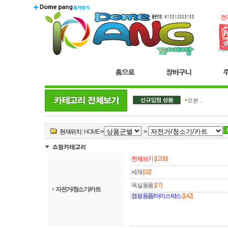
더블..
오븐 ..
현재위치 :
HOME
>
>
|
전체보기
[1200]
|
세제
[32]
|
욕실용품
[27]
자전거/청소기/카트
|
캠핑용품/아이스박스
[142]