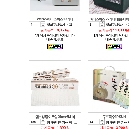
kitchen-아이스 박스 12리터
아이스박스 25리터(대형)/테
장바구니담기-선택
장바구니담기-선
단가금액 : 9,350원
단가금액 : 48,000
4개 이상 구매시의 단가입니다.
1개 이상 구매시의 단가입
배송비 : 무료
배송비 : 무료
엠보싱 종이호일 25cm*5M - kj
구포국수3P-SUN
장바구니담기-선택
장바구니담기-선
단가금액 : 1,890원
단가금액 : 3,200원