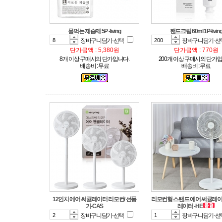
물먹는 제습제 5P -living
핸드크림 60ml 1P-livin
장바구니담기-선택
장바구니담기-선
단가금액 : 5,380원
단가금액 : 770원
8개 이상 구매시의 단가입니다.
200개 이상 구매시의 단가입
배송비 : 무료
배송비 : 무료
기-CAS
레이터 -HE
장바구니담기-선택
장바구니담기-선