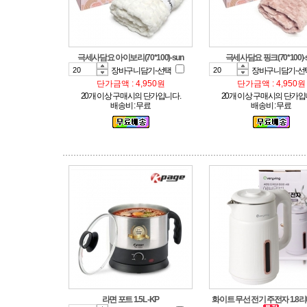
극세사담요 아이보리(70*100)-sun
극세사담요 핑크(70*100)-
장바구니담기-선택
장바구니담기-선
단가금액 : 4,950원
단가금액 : 4,950원
20개 이상 구매시의 단가입니다.
20개 이상 구매시의 단가입
배송비 : 무료
배송비 : 무료
라면 포트 1.5L -KP
화이트 무선 전기 주전자 1.8리