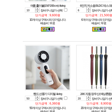
여름 홑이불(150*200cm) -living
6인치 저소음 BLDC 데스크
장바구니담기-선택
장바구니담기-선
단가금액 : 9,600원
단가금액 : 21,500
10개 이상 구매시의 단가입니다.
6개 이상 구매시의 단가입
배송비 : 무료
배송비 : 무료
핸드 선풍기 디지털 -living
24K 자동 장우산 (색상혼합)-li
장바구니담기-선택
장바구니담기-선
단가금액 : 6,360원
단가금액 : 8,900원
50개 이상 구매시의 단가입니다.
20개 이상 구매시의 단가입
배송비 : 무료
배송비 : 무료