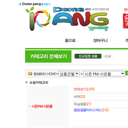
더블..
오븐 ..
현재위치 :
HOME
>
>
|
전체보기
[1200]
|
세제
[32]
|
욕실용품
[27]
시즌 Hot 사은품
|
캠핑용품/아이스박스
[142]