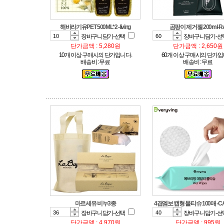
해바라기유PET 500ML*2 -living
곰팡이 제거젤 200ml-R
장바구니담기-선택
장바구니담기-선
단가금액 : 5,280원
단가금액 : 2,650원
10개 이상 구매시의 단가입니다.
60개 이상 구매시의 단가입
배송비 : 무료
배송비 : 무료
마르세유 비누3종
4겹엠보 캡형 물티슈 100매 -C
장바구니담기-선택
장바구니담기-선
단가금액 : 4,970원
단가금액 : 995원