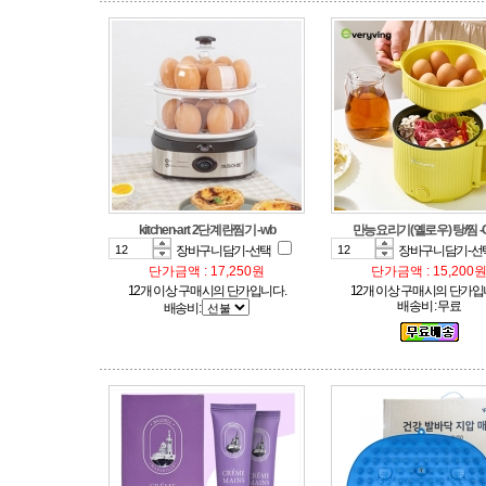
kitchen-art 2단계란찜기 -wb
만능요리기(옐로우) 탕/찜 -
장바구니담기-선택
장바구니담기-선
단가금액 : 17,250원
단가금액 : 15,200
12개 이상 구매시의 단가입니다.
12개 이상 구매시의 단가입
배송비 : 무료
배송비: