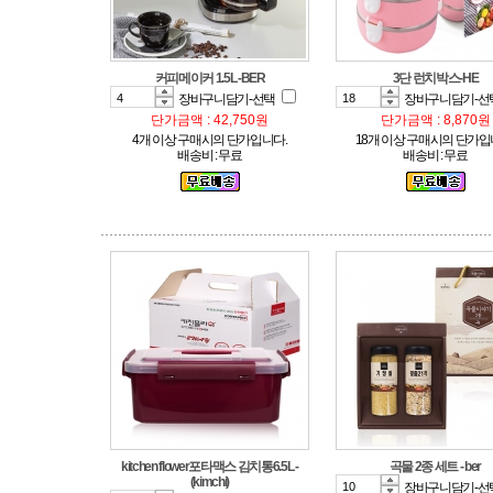
커피메이커 1.5L -BER
3단 런치박스-HE
장바구니담기-선택
장바구니담기-선
단가금액 : 42,750원
단가금액 : 8,870원
4개 이상 구매시의 단가입니다.
18개 이상 구매시의 단가입
배송비 : 무료
배송비 : 무료
곡물 2종 세트 - ber
(kimchi)
장바구니담기-선