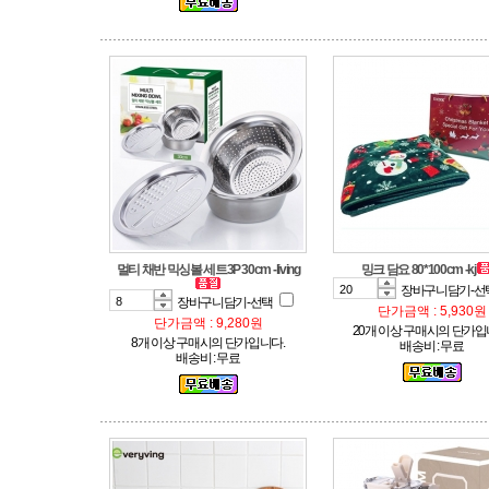
멀티 채반 믹싱볼 세트3P 30cm -living
밍크 담요 80*100cm -kj
장바구니담기-선
장바구니담기-선택
단가금액 : 5,930원
단가금액 : 9,280원
20개 이상 구매시의 단가입
8개 이상 구매시의 단가입니다.
배송비 : 무료
배송비 : 무료