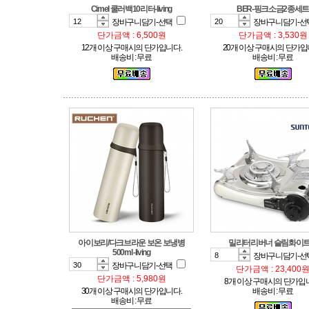
Cimel 쿨러백10리터-living
BER-핑크소금2종세트
장바구니담기-선택
장바구니담기-선
단가금액 : 6,500원
단가금액 : 3,530원
12개 이상 구매시의 단가입니다.
20개 이상 구매시의 단가입
배송비 : 무료
배송비 : 무료
밀리터리버너 슬림화이트-
500ml -living
장바구니담기-선
장바구니담기-선택
단가금액 : 23,400
단가금액 : 5,980원
8개 이상 구매시의 단가입
30개 이상 구매시의 단가입니다.
배송비 : 무료
배송비 : 무료