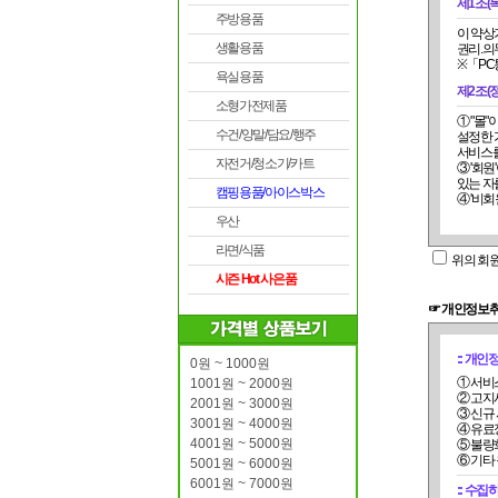
제1조(
주방용품
생활용품
권리.의
※「PC
욕실용품
제2조(
소형가전제품
수건/양말/담요/행주
서비스를
자전거/청소기/카트
있는 자
캠핑용품/아이스박스
④ '비
우산
제3조 
라면/식품
위의 회
시즌 Hot 사은품
만, 약
☞ 개인정보
록 별도
등에관한
:: 개
0원 ~ 1000원
니다.
① 서비
1001원 ~ 2000원
② 고지
2001원 ~ 3000원
을 명확
③ 신규
3001원 ~ 4000원
④ 유료
4001원 ~ 5000원
⑤ 불량
하여 "
⑥ 기타
5001원 ~ 6000원
6001원 ~ 7000원
가 정하
:: 수