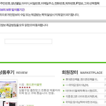
, 주민번호, 생년월일, 아이디, 비밀번호, 이메일주소, 전화번호, 계좌번호, IP정보, 그외 선택항목
서비스의 제공 및 변경)
인정보의 보유 및 이용기간
"은 다음과 같은 업무를 수행합니다.
적으로 개인정보의 수입 또는 제공받는 목적 달성시 지체 없이 파기합니다.
1. 재화 또는 용역에 대한 정보 제공 및 구매계약의 체결
 불량회원의 부정이용 재발 방지를 위해 이용계약 해지 후 주민번호및 아이디를 3개월간 보유할 수 있
2. 구매계약이 체결된 재화 또는 용역의 배송
상거래에서의 소비자보호에 관한 법률 등 타법률에 의해 보존할 필요가 있는 경우에는 일정기간 보
3. 기타 "몰"이 정하는 업무
인정보 취급방침을 모두 읽었으며 동의합니다
 변경된 재화 또는 용역의 내용 및 제공일자를 명시하여 현재의 재화 또는 용역의 내용을 게시한 곳
능한 주소로 즉시 통지합니다.
의 경우 "몰"은 이로 인하여 이용자가 입은 손해를 배상합니다. 다만, "몰"이 고의 또는 과실이 없음
서비스의 중단)
"은 컴퓨터 등 정보통신설비의 보수점검?교체 및 고장, 통신의 두절 등의 사유가 발생한 경우에는 서
입증하는 경우에는 그러하지 아니합니다.
되는 통화가치에 상응하는 현물 또는 현금으로 이용자에게 지급합니다.
회원가입)
휴대폰판촉물 , 핸드폰판촉물 이..
2
자는 "몰"이 정한 가입 양식에 따라 회원정보를 기입한 후 이 약관에 동의한다는 의사표시를 함으로
이름 :
핸드폰아울렛
<<<위약금 등의 대납에..
2
"은 제1항과 같이 회원으로 가입할 것을 신청한 이용자 중 다음 각호에 해당하지 않는 한 회원으로 등
★★★★★
데이터이월 혜택 확대 시행 (LTE..
2
더욱 믿고 구매 했습니다. 반응..
경과한 자로서 "몰"의 회원재가입 승낙을 얻은 경우에는 예외로 한다.
각종 중고폰 스마트폰,피쳐폰,폐..
2
2. 등록 내용에 허위, 기재누락, 오기가 있는 경우
3. 기타 회원으로 등록하는 것이 "몰"의 기술상 현저히 지장이 있다고 판단되는 경우
위약금 등 대납액에 대한 조세심..
2