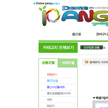
더블..
오
현재위치 :
HOM
전체보기
BEST상품
통신사선물세트
홍보용품/볼펜/스티커
☞ 회원가입
세제
화장지