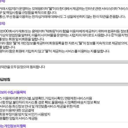
목적)
무 및 책임사항을 규정함을 목적으로 합니다.
통신, 무선 등을 이용하는 전자상거래에 대해서도 그 성질에 반하지 않는 한 이 약관을 준용합니다」
정의)
 받는 회원 및 비회원을 말합니다.
를 말합니다.
회원'이라 함은 회원에 가입하지 않고 "몰"이 제공하는 서비스를 이용하는 자를 말합니다.
(약관의 명시와 개정)
원약관을 모두 읽었으며 동의합니다
관의 내용은 이용자가 연결화면을 통하여 볼 수 있도록 할 수 있습니다.
취급방침
의 연결화면 또는 팝업화면 등을 제공하여 이용자의 확인을 구하여야 합니다.
법률, 소비자보호법 등 관련법을 위배하지 않는 범위에서 이 약관을 개정할 수 있습니다.
인정보의 수집,이용목적
스 이용에 따른 본인식별, 실명확인, 가입의사확인, 연령제한 서비스이용
사항 전달, 불만처리 의사소통 경로 확보, 물품배송 시 정확한 배송지 정보 확보
하게 비교하여 이용자가 알기 쉽도록 표시합니다.
 서비스등 최신정보 안내 및 개인맞춤서비스 제공을 위한 자료
정보 이용에 대한 요금결제
회원 부정이용 방지 및 비인가 사용방지
몰"의 동의를 받은 경우에는 개정약관 조항이 적용됩니다.
 원활한 양질의 서비스 제공등
는 전자상거래등에서의소비자보호지침 및 관계법령 또는 상관례에 따릅니다.
집하는 개인정보의 항목