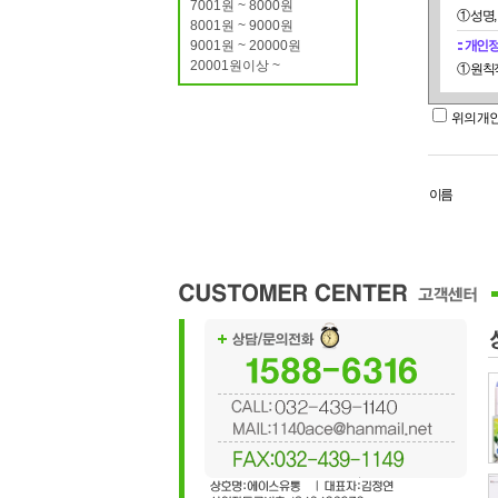
7001원 ~ 8000원
① 성명
제4조(
8001원 ~ 9000원
9001원 ~ 20000원
:: 개
① "몰
20001원이상 ~
① 원칙
② 단,
③ 전자
위의 개
경우에는
통지 가
이름
④ 전항
제5조(
① "몰
없음을 
서 통용
제6조(
① 이용
② "몰