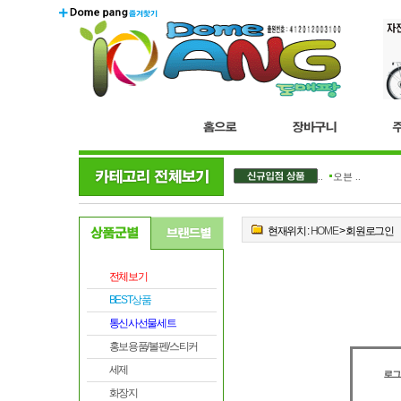
더블..
오븐 ..
현재위치 :
HOME
> 회원로그인
전체보기
BEST상품
통신사선물세트
홍보용품/볼펜/스티커
세제
화장지