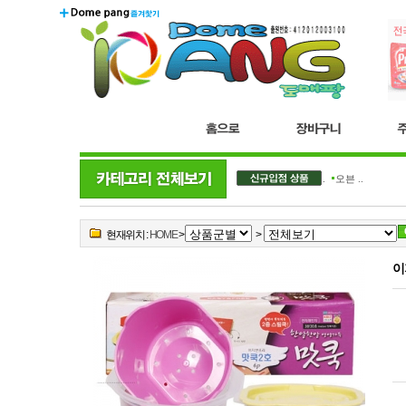
더블..
오븐 ..
현재위치 :
HOME
>
>
이