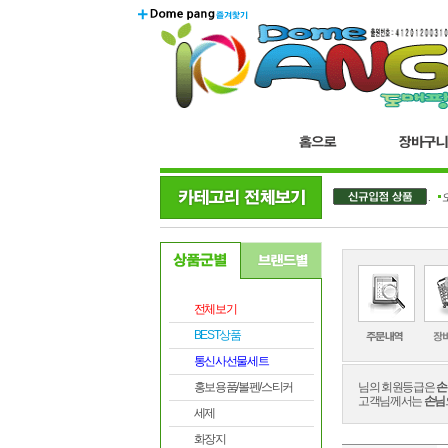
더블..
오
전체보기
BEST상품
통신사선물세트
홍보용품/볼펜/스티커
님의 회원등급은
손
고객님께서는
손님
세제
화장지