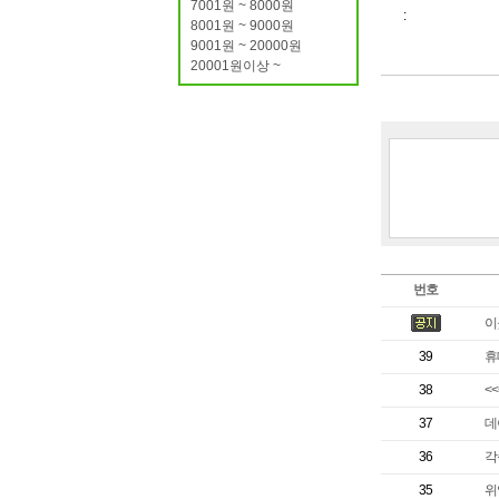
7001원 ~ 8000원
:
8001원 ~ 9000원
9001원 ~ 20000원
20001원이상 ~
번호
이
39
휴
38
<
37
데이
36
각
35
위