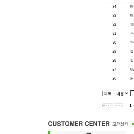
34
태
33
태
32
휴
31
폰
30
판
29
갤
28
할
27
6
26
s
1