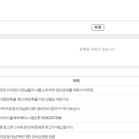
등록된 내용이 없습니다.
제목
곳은 각 매장 사장님들의 나름 노하우와 정보공유를 위해서 마련한..
대폰판촉물 , 핸드폰판촉물 이런 상품은 어떤가요
<<위약금 등의 대납에 대한 경비처리 정리>>> 부가세상식
터이월 혜택 확대 시행 (LTE-520/620/720)kt
종 중고폰 스마트폰,피쳐폰,폐폰 최고가 매입 합니다.
약금 등 대납액에 대한 조세심판원 판결