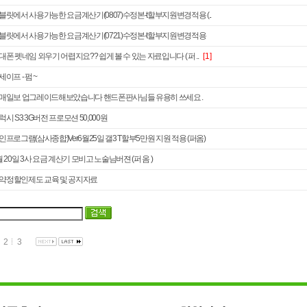
블릿에서 사용가능한 요금계산기(0807)수정본-t할부지원변경적용 (..
블릿에서 사용가능한 요금계산기(0721)수정본-t할부지원변경적용
대폰 펫네임 외우기 어렵지요?? 쉽게 볼 수 있는 자료입니다 ( 퍼 ..
[1]
세이프 - 펌 ~
매일보 업그레이드해보았습니다 핸드폰판사님들 유용히 쓰세요 .
럭시 S3 3G버전 프로모션 50,000원
인프로그램(삼사종합)Ver6월25일 갤3 T할부5만원 지원 적용 (퍼옴)
월 20일 3사 요금 계산기 모비고 노술님버젼 (퍼 옴 )
k 약정할인제도 교육 및 공지자료
2
3