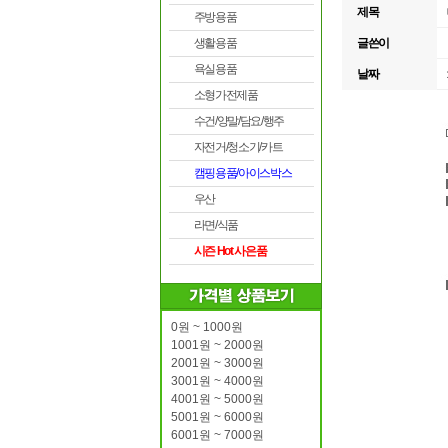
제목
주방용품
생활용품
글쓴이
욕실용품
날짜
소형가전제품
수건/양말/담요/행주
자전거/청소기/카트
캠핑용품/아이스박스
우산
라면/식품
시즌 Hot 사은품
0원 ~ 1000원
1001원 ~ 2000원
2001원 ~ 3000원
3001원 ~ 4000원
4001원 ~ 5000원
5001원 ~ 6000원
6001원 ~ 7000원