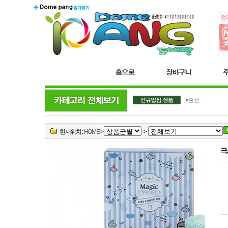
더블..
오븐 ..
현재위치 :
HOME
>
>
극