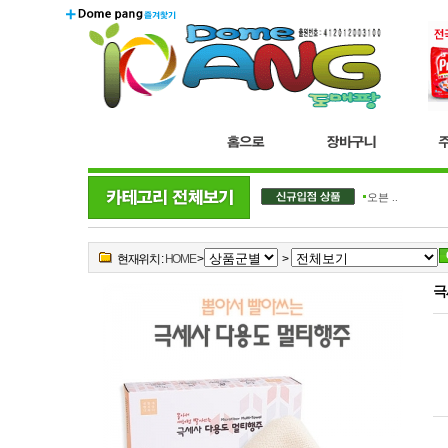
더블..
오븐 ..
현재위치 :
HOME
>
>
극